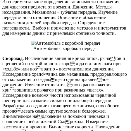
Экспериментальное определение зависимости положения
движщегося предмета от времени. Движение. Методы
исследования. Механизмы – зубчатая передача. Изучение
передаточного отношения. Описание и объяснение
назначения деталей коробки передач. Определение
погрешности. Выбор и применение методов и инструментов
для измерения длины с приемлемой степенью точности.
Автомобиль с коробкой передач
Скороход.
Исследование влияния кривошипов, рычагов и
сцеплений на устойчивость скорохода и длину шага при
«ходьбе» или возвратно - поступательном движении.
Исследование храповика как механизма, предохраняющего
от скольжения и создающего однонаправленное
движение. Изучение относительного расположения
кривошипных рычагов при различных «шагах».
Исследование возможности использования червячной
шестерни для создания сильно понижающей передачи.
Разработка и создание шагающего механизма, способного
преодолевать самые крутые холмы и бездорожье.
Внимательное наблюдение за походкой человека и
сравнение с ней движений Скорохода. Измерение
расстояния и времени. Вычисление скорости. Нахождение