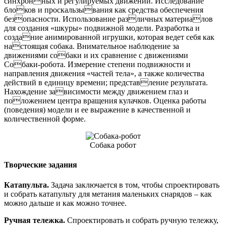
синхронных и регулируемых движений. Исследование
блоков и проскальзывания как средства обеспечения
безопасности. Использование различных материалов
для создания «шкуры» подвижной модели. Разработка и
создание анимированной игрушки, которая ведет себя как
настоящая собака. Внимательное наблюдение за
движениями собаки и их сравнение с движениями
Собаки-робота. Измерение степени подвижности и
направления движения «частей тела», а также количества
действий в единицу времени; представление результата.
Нахождение зависимости между движением глаз и
положением центра вращения кулачков. Оценка работы
(поведения) модели и ее выражение в качественной и
количественной форме.
Собака робот
Творческие задания
Катапульта.
Задача заключается в том, чтобы спроектировать
и собрать катапульту для метания маленьких снарядов – как
можно дальше и как можно точнее.
Ручная тележка.
Спроектировать и собрать ручную тележку,