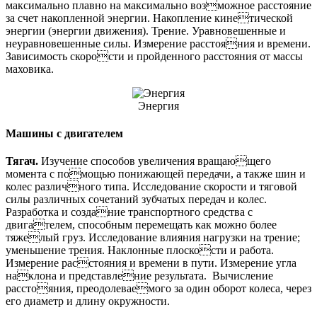
максимально плавно на максимально возможное расстояние
за счет накопленной энергии. Накопление кинетической
энергии (энергии движения). Трение. Уравновешенные и
неуравновешенные силы. Измерение расстояния и времени.
Зависимость скорости и пройденного расстояния от массы
маховика.
Энергия
Машины с двигателем
Тягач.
Изучение способов увеличения вращающего
момента с помощью понижающей передачи, а также шин и
колес различного типа. Исследование скорости и тяговой
силы различных сочетаний зубчатых передач и колес.
Разработка и создание транспортного средства с
двигателем, способным перемещать как можно более
тяжелый груз. Исследование влияния нагрузки на трение;
уменьшение трения. Наклонные плоскости и работа.
Измерение расстояния и времени в пути. Измерение угла
наклона и представление результата. Вычисление
расстояния, преодолеваемого за один оборот колеса, через
его диаметр и длину окружности.