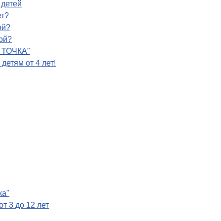
 детей
ет?
ой?
ой?
О ТОЧКА"
детям от 4 лет!
ка"
т 3 до 12 лет