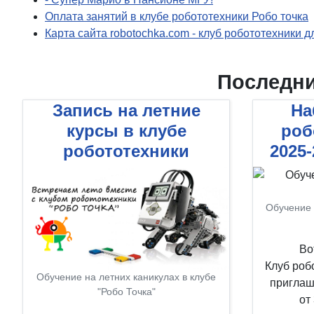
Оплата занятий в клубе робототехники Робо точка
Карта сайта robotochka.com - клуб робототехники 
Последни
Запись на летние
На
курсы в клубе
роб
робототехники
2025
Обучение 
Во
Клуб роб
Обучение на летних каникулах в клубе
приглаш
"Робо Точка"
от