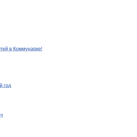
етей в Коммунарке!
й год
ич