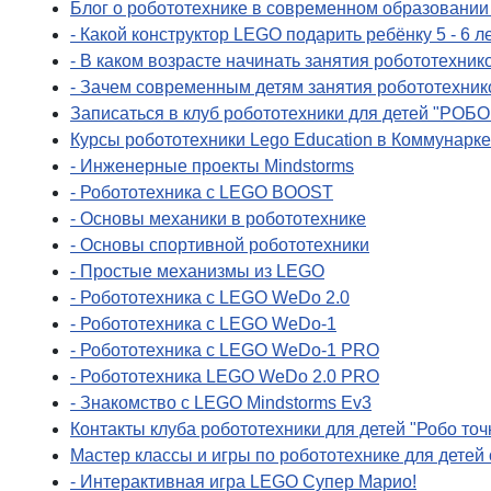
Блог о робототехнике в современном образовании
- Какой конструктор LEGO подарить ребёнку 5 - 6 л
- В каком возрасте начинать занятия робототехник
- Зачем современным детям занятия робототехник
Записаться в клуб робототехники для детей "РОБ
Курсы робототехники Lego Education в Коммунарке 
- Инженерные проекты Mindstorms
- Робототехника с LEGO BOOST
- Основы механики в робототехнике
- Основы спортивной робототехники
- Простые механизмы из LEGO
- Робототехника с LEGO WeDo 2.0
- Робототехника с LEGO WeDo-1
- Робототехника с LEGO WeDo-1 PRO
- Робототехника LEGO WeDo 2.0 PRO
- Знакомство с LEGO Mindstorms Ev3
Контакты клуба робототехники для детей "Робо точ
Мастер классы и игры по робототехнике для детей о
- Интерактивная игра LEGO Супер Марио!