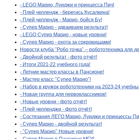
- LEGO Марио, Луиджи и принцесса Пич!
- Плей челлендж - берегись Кусалкина!
- Плей челлендж - Марио, бойся Бу!
- Супер Марио - удваиваем результат!
- LEGO Супер Марио - новые уровни!
- Супер Марио - охота за сокровищами!
Новости клуба "Робо точка" – робототехника для д
- Двойной результат - фото отчёт!
- Итоги 2021-22 учебного года!
- Летние мастер классы в Пансионе!
- Мастер класс "Супер Марио"!
- Набор в кружок робототехники на 2023-24 учебны
- Новая группа для первоклассников!
- Новые уровни - фото отчёт!
- Плей челленджи - фото отчёт!
- Состязания ЛЕГО Марио, Луиджи и принцессы П
- Супер Марио - двойной результат!
- "Супер Марио" Новые уровни!
- Супер Марио в Пансионе МГУ!