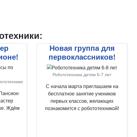
отехники:
тер
Новая группа для
ионе!
первоклассников!
Робототехника детям 6-7 лет
бототехнике
С начала марта приглашаем на
 Пансион
бесплатное занятие учеников
мастер
первых классов, желающих
ке. Ждём
познакомится с робототехникой!
!